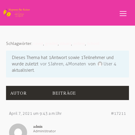
Schlagwörter:
covid
,
grades
,
issues
,
online
,
school
Dieses Thema hat 1 Antwort sowie 1 Teilnehmer und
wurde zuletzt
vor 5 Jahren, 4 Monaten
von
User 4
aktualisiert.
AUTOR
BEITRÄGE
April 7, 2021 um 9:43 a.m. Uhr
#17211
admin
Administrator